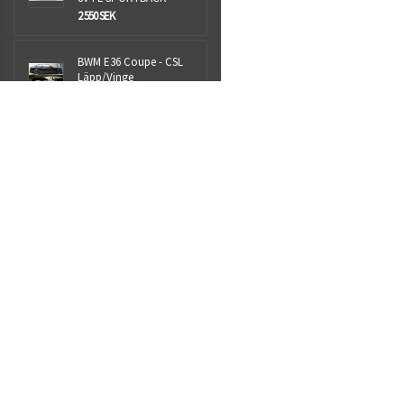
2 550 SEK
BWM E36 Coupe - CSL
Läpp/Vinge
1 999 SEK
Aspen+ 25L
NYHET
1 399 SEK
Royalparts AB
Sjöhultsvägen 13
Taberg
56241
Org.nr: 559009-1418
info@royalparts.se
Villkor & info
559009-1418