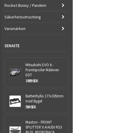
Rocket Bunny / Pandem
Säkerhetsutrustning
Varumärken
SENASTE
Mitsubishi EVO 6 -
Frontspoiler Mäkinen
EDT
3 899 SEK
Batterihylla 177x335mm
med Bygel
590 SEK
Maxton - FRONT
SPLITTER V.4 AUDI RS3
8V FL SPORTBACK