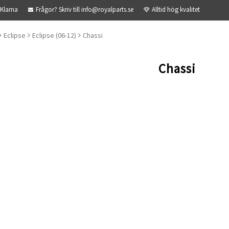
 Klarna
Frågor? Skriv till info@royalparts.se
Alltid hög kvalitet
Eclipse
Eclipse (06-12)
Chassi
Chassi