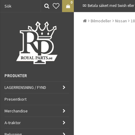
0
Betala säkert med Swish eller
Bilmodeller
Nissan
18
PRODUKTER
LAGERRENSNING / FYND
Presentkort
Merchandise
A-traktor
Belysning