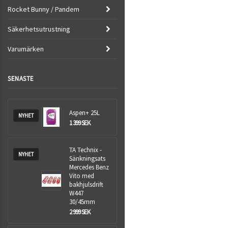
Rocket Bunny / Pandem
Säkerhetsutrustning
Varumärken
SENASTE
Aspen+ 25L
NYHET
1 399 SEK
TA Technix -
NYHET
Sänkningsats
Mercedes Benz
Vito med
bakhjulsdrift
W447
30/45mm
2 999 SEK