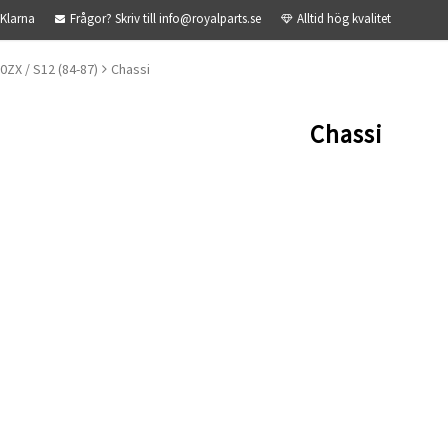
 Klarna
Frågor? Skriv till info@royalparts.se
Alltid hög kvalitet
0ZX / S12 (84-87)
Chassi
Chassi