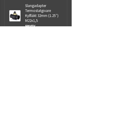
Slangadapter
Termostatgivare
Kylfläkt 32mm (1.25″)
M22x1,5
590 SEK
M22x1.5 Termokontakt
Kylfläkt 93-88, 97-92c 2-
Stegs (Universal)
300 SEK
Slangadapter
Royalparts AB
Termostatgivare
Sjöhultsvägen 13
Kylfläkt 38mm (1.5″)
Taberg
M22x1,5
56241
590 SEK
Org.nr: 559009-1418
info@royalparts.se
Villkor & info
559009-1418