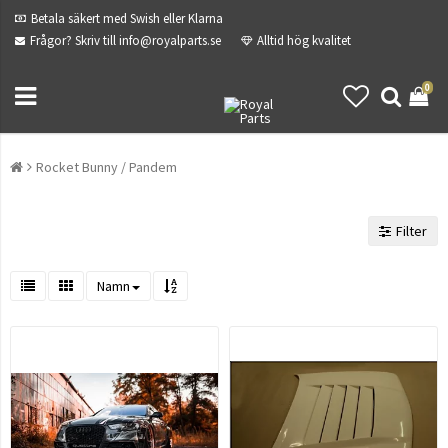
Betala säkert med Swish eller Klarna
Frågor? Skriv till info@royalparts.se
Alltid hög kvalitet
0
Rocket Bunny / Pandem
Filter
Namn