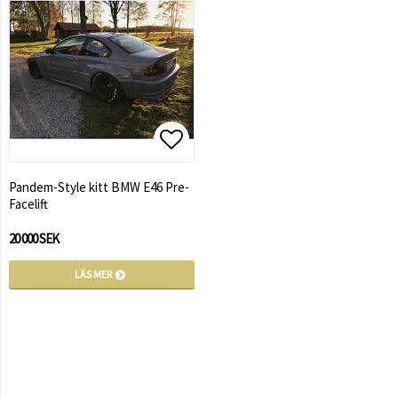
Lägg till i favoritlistan
Lägg till i favoritlistan
Pandem-Style kitt BMW E46 Pre-
Facelift
20 000 SEK
LÄS MER