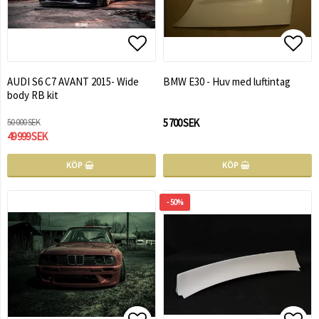
Lägg till i favoritlistan
Lägg till i favoritlistan
Lägg 
AUDI S6 C7 AVANT 2015- Wide
BMW E30 - Huv med luftintag
body RB kit
50 000 SEK
5 700 SEK
49 999 SEK
KÖP
KÖP
- 50%