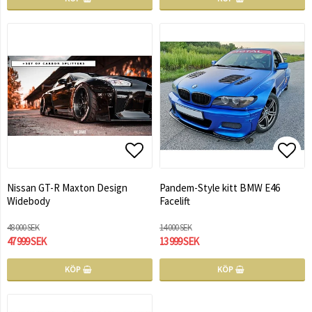
Lägg till i favoritlistan
Lägg till i favoritlistan
Lägg 
Lägg 
Nissan GT-R Maxton Design
Pandem-Style kitt BMW E46
Widebody
Facelift
48 000 SEK
14 000 SEK
47 999 SEK
13 999 SEK
KÖP
KÖP