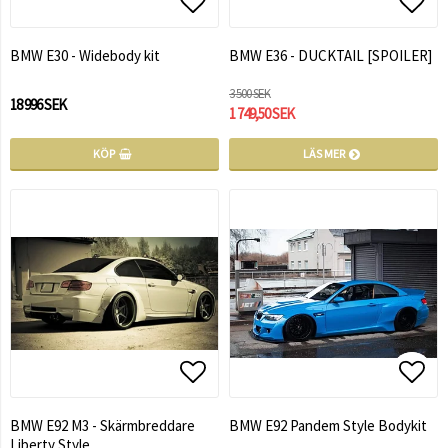
Lägg till i favoritlistan
Lägg till i favoritlistan
Lägg 
Lägg 
BMW E30 - Widebody kit
BMW E36 - DUCKTAIL [SPOILER]
3 500 SEK
18 996 SEK
1 749,50 SEK
KÖP
LÄS MER
Lägg till i favoritlistan
Lägg till i favoritlistan
Lägg 
Lägg 
BMW E92 M3 - Skärmbreddare
BMW E92 Pandem Style Bodykit
Liberty Style