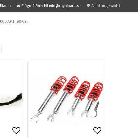
 Klarna
Frågor? Skriv till info@royalparts.se
Alltid hög kvalitet
000 AP1 (99-03)