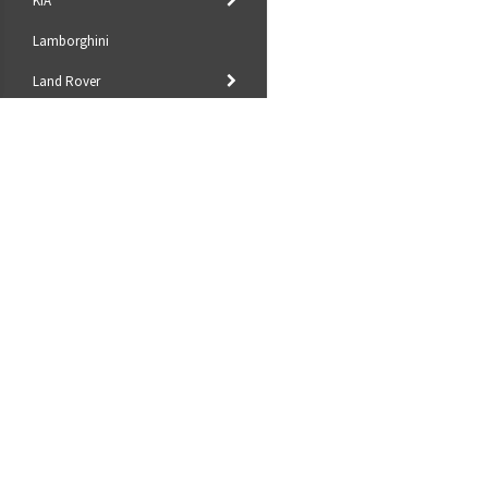
KIA
Lamborghini
Land Rover
Mazda
Mercedes Benz
Mini
Mitsubishi
Royalparts AB
Nissan
Sjöhultsvägen 13
Taberg
Opel
56241
Org.nr: 559009-1418
Peugeot
info@royalparts.se
Villkor & info
Pontiac
559009-1418
Porsche
Renault