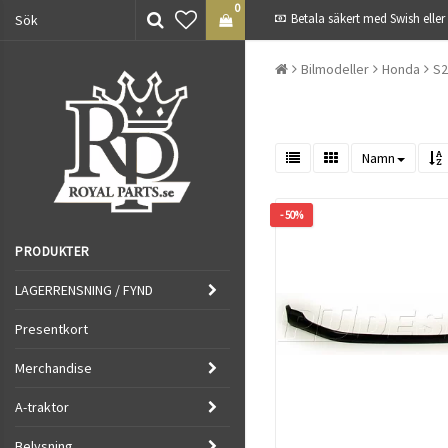
0
Betala säkert med Swish eller
Bilmodeller
Honda
S2
Namn
- 50%
PRODUKTER
LAGERRENSNING / FYND
Presentkort
Merchandise
A-traktor
Belysning