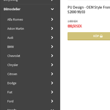
PU Design - OEM Style Fron
Bilmodeller
S2000 99/03
Alfa Romeo
1 800 SEK
899,50 SEK
Aston Martin
KÖP
Audi
BMW
Chevrolet
Chrysler
Citroen
Dodge
Fiat
Ford