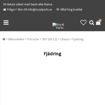
Betala säkert med Swish eller Klarna
Frågor? Skriv till info@royalparts.se
Alltid hög kvalitet
0
Bilmodeller
Porsche
997 (05-12)
Chassi
Fjädring
Fjädring