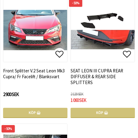
- 50%
Lägg till i favoritlistan
Lägg till i favoritlistan
Lägg 
Lägg 
Front Splitter V.2 Seat Leon Mk3
SEAT LEON III CUPRA REAR
Cupra/ Fr Facelift / Blanksvart
DIFFUSER & REAR SIDE
SPLITTERS
2 900 SEK
2 120 SEK
1 060 SEK
KÖP
KÖP
- 50%