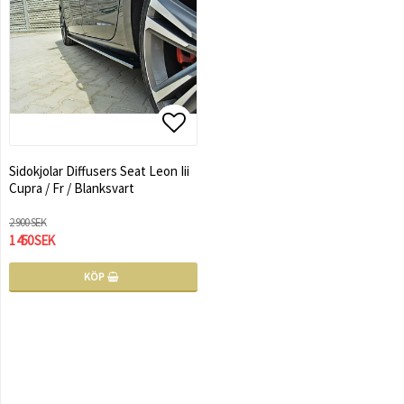
Lägg till i favoritlistan
Lägg till i favoritlistan
Sidokjolar Diffusers Seat Leon Iii
Cupra / Fr / Blanksvart
2 900 SEK
1 450 SEK
KÖP