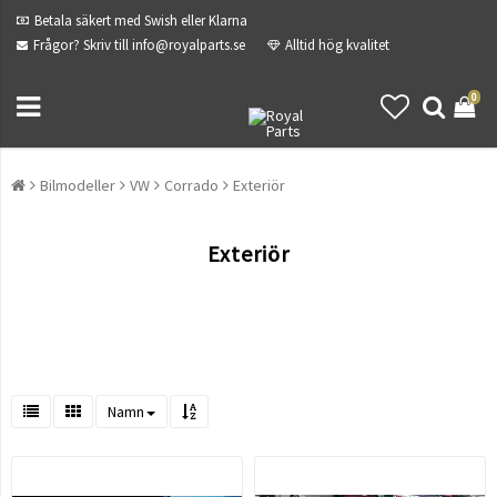
Betala säkert med Swish eller Klarna
Frågor? Skriv till info@royalparts.se
Alltid hög kvalitet
0
Bilmodeller
VW
Corrado
Exteriör
Exteriör
Namn