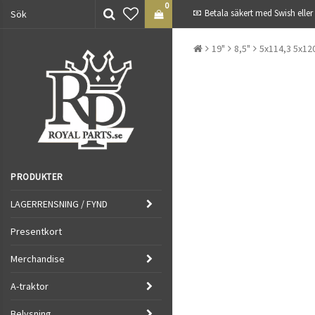
0
Betala säkert med Swish eller
19"
8,5"
5x114,3 5x12
PRODUKTER
LAGERRENSNING / FYND
Presentkort
Merchandise
A-traktor
Belysning