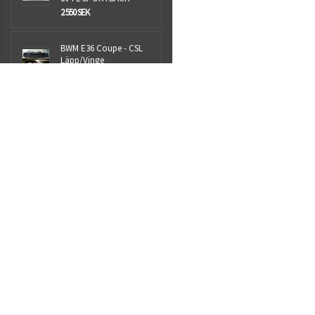
2 550 SEK
BWM E36 Coupe - CSL
Läpp/Vinge
1 999 SEK
Aspen+ 25L
NYHET
1 399 SEK
Royalparts AB
Sjöhultsvägen 13
Taberg
56241
Org.nr: 559009-1418
info@royalparts.se
Villkor & info
559009-1418