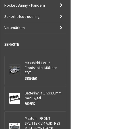
Rocket Bunny / Pandem
Säkerhetsutrustning
Varumärken
SENASTE
Mitsubishi EVO 6 -
Frontspoiler Mäkinen
EDT
3 899 SEK
Batterihylla 177x335mm
med Bygel
590 SEK
Maxton - FRONT
SPLITTER V.4 AUDI RS3
8V FL SPORTBACK