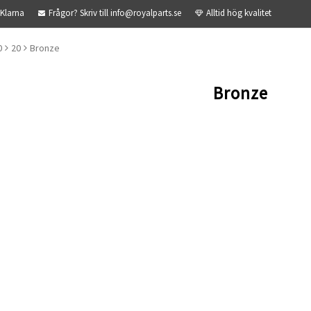
 Klarna
Frågor? Skriv till info@royalparts.se
Alltid hög kvalitet
0
20
Bronze
Bronze