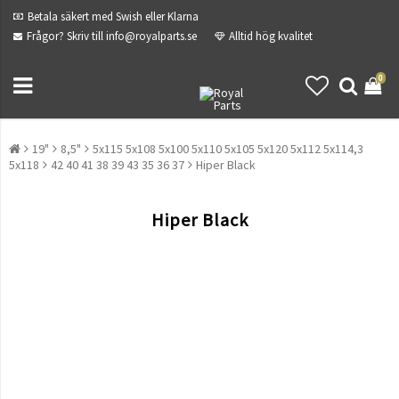
Betala säkert med Swish eller Klarna
Frågor? Skriv till info@royalparts.se
Alltid hög kvalitet
0
19"
8,5"
5x115 5x108 5x100 5x110 5x105 5x120 5x112 5x114,3
5x118
42 40 41 38 39 43 35 36 37
Hiper Black
Hiper Black