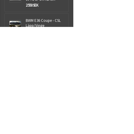
2 550 SEK
BWM E36 Coupe - CSL
Läpp/Vinge
1 999 SEK
Aspen+ 25L
NYHET
1 399 SEK
Royalparts AB
Sjöhultsvägen 13
Taberg
56241
Org.nr: 559009-1418
info@royalparts.se
Villkor & info
559009-1418