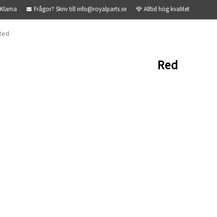
 Klarna
Frågor? Skriv till info@royalparts.se
Alltid hög kvalitet
Red
Red