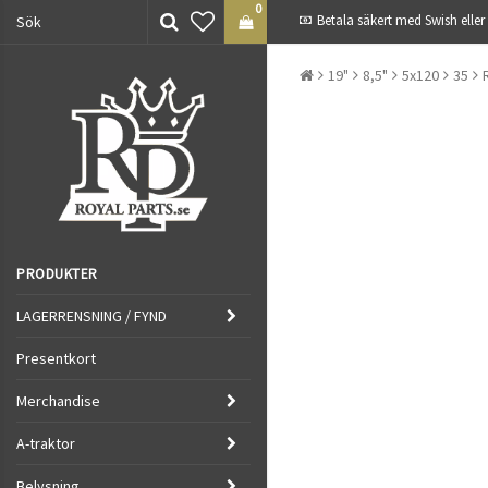
0
Betala säkert med Swish eller
19"
8,5"
5x120
35
PRODUKTER
LAGERRENSNING / FYND
Presentkort
Merchandise
A-traktor
Belysning