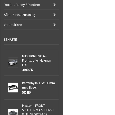
Rocket Bunny / Pandem
Säkerhetsutrustning
Varumärken
SENASTE
Mitsubishi EVO 6 -
Frontspoiler Mäkinen
EDT
3 899 SEK
Batterihylla 177x335mm
med Bygel
590 SEK
Maxton - FRONT
SPLITTER V.4 AUDI RS3
8V FL SPORTBACK