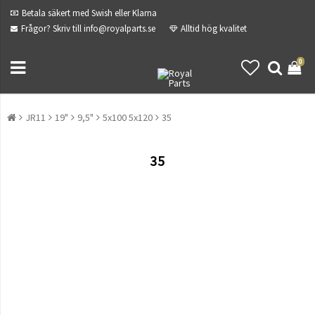
Betala säkert med Swish eller Klarna
Frågor? Skriv till info@royalparts.se
Alltid hög kvalitet
0
JR11
19"
9,5"
5x100 5x120
35
35