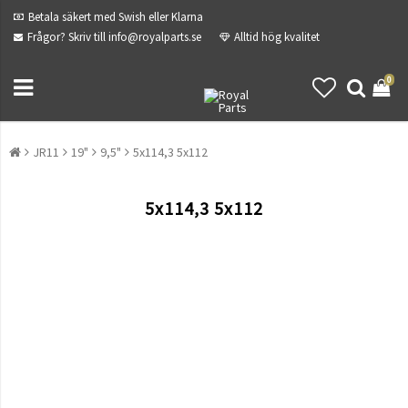
Betala säkert med Swish eller Klarna
Frågor? Skriv till info@royalparts.se
Alltid hög kvalitet
0
JR11
19"
9,5"
5x114,3 5x112
5x114,3 5x112