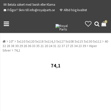
Betala säkert med Swish eller Klarna
Frågor? Skriv till info@royalparts.se
Alltid hög kvalitet
0
10"
5x110 5x120 5x118 5x114,3 5x127 5x108 5x115 5x130 5x112
40
32 28 38 30 29 26 36 33 35 21 20 24 31 22 37 27 25 34 23 39
Hiper
Silver
74,1
74,1