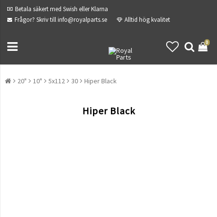
Betala säkert med Swish eller Klarna
Frågor? Skriv till info@royalparts.se
Alltid hög kvalitet
0
20"
10"
5x112
30
Hiper Black
Hiper Black