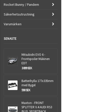
Rocket Bunny / Pandem
Säkerhetsutrustning
Varumärken
SENASTE
Mitsubishi EVO 6 -
Frontspoiler Mäkinen
EDT
3 899 SEK
Batterihylla 177x335mm
med Bygel
590 SEK
Maxton - FRONT
SPLITTER V.4 AUDI RS3
8V FL SPORTBACK