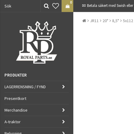
0
Betala säkert med Swish eller
JR11
20"
8,5"
5x112
PRODUKTER
LAGERRENSNING / FYND
Presentkort
Merchandise
A-traktor
Belysning