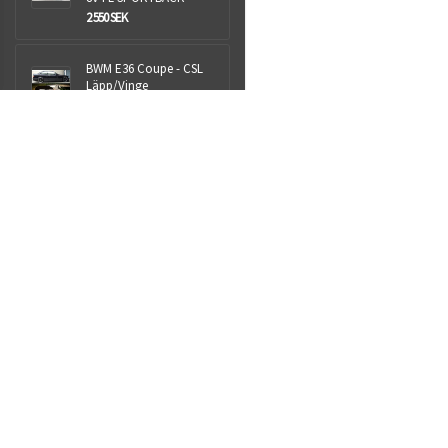
2 550 SEK
BWM E36 Coupe - CSL
Läpp/Vinge
1 999 SEK
Aspen+ 25L
NYHET
1 399 SEK
Royalparts AB
Sjöhultsvägen 13
Taberg
56241
Org.nr: 559009-1418
info@royalparts.se
Villkor & info
559009-1418