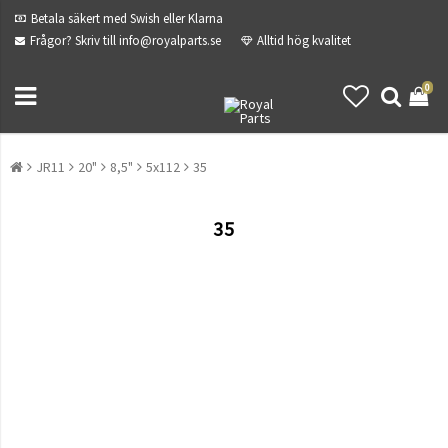
Betala säkert med Swish eller Klarna
Frågor? Skriv till info@royalparts.se
Alltid hög kvalitet
0
JR11
20"
8,5"
5x112
35
35