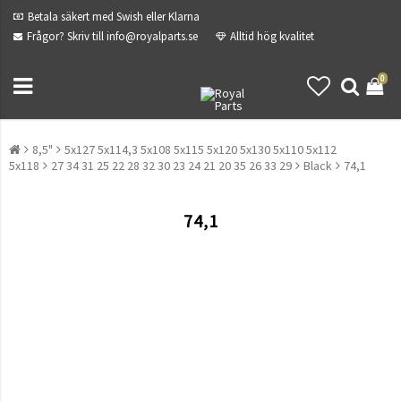
Betala säkert med Swish eller Klarna
Frågor? Skriv till info@royalparts.se
Alltid hög kvalitet
0
8,5"
5x127 5x114,3 5x108 5x115 5x120 5x130 5x110 5x112
5x118
27 34 31 25 22 28 32 30 23 24 21 20 35 26 33 29
Black
74,1
74,1