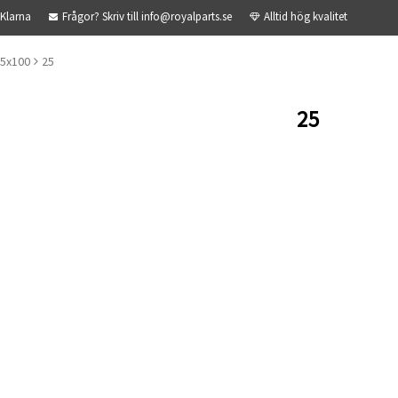
 Klarna
Frågor? Skriv till info@royalparts.se
Alltid hög kvalitet
 5x100
25
25