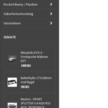
Rocket Bunny / Pandem
Säkerhetsutrustning
Varumärken
SENASTE
Mitsubishi EVO 6 -
Frontspoiler Mäkinen
EDT
3 899 SEK
Batterihylla 177x335mm
med Bygel
590 SEK
Maxton - FRONT
SPLITTER V.4 AUDI RS3
8V FL SPORTBACK