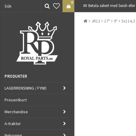
0
Betala säkert med Swish eller
JR12
17"
9"
5x114,3
PRODUKTER
LAGERRENSNING / FYND
Presentkort
Merchandise
A-traktor
Belysning