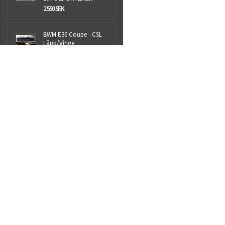
2 550 SEK
BWM E36 Coupe - CSL
Läpp/Vinge
1 999 SEK
Aspen+ 25L
NYHET
1 399 SEK
Royalparts AB
Sjöhultsvägen 13
Taberg
56241
Org.nr: 559009-1418
info@royalparts.se
Villkor & info
559009-1418