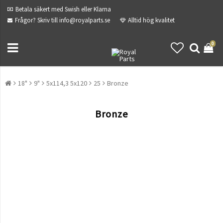
Betala säkert med Swish eller Klarna
Frågor? Skriv till info@royalparts.se
Alltid hög kvalitet
0
18"
9"
5x114,3 5x120
25
Bronze
Bronze