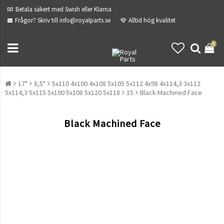
Betala säkert med Swish eller Klarna
Frågor? Skriv till info@royalparts.se
Alltid hög kvalitet
0
17"
8,5"
5x110 4x100 4x108 5x105 5x112 4x98 4x114,3 3x112
5x114,3 5x115 5x100 5x108 5x120 5x118
15
Black Machined Face
Black Machined Face