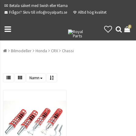
Betala säkert med Swish eller Klarna
Frågor? Skriv till info@royalparts.se
Alltid hög kvalitet
0
Bilmodeller
Honda
CRX
Chassi
Namn