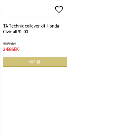
Lägg till i favoritlistan
TA Technix coilover kit Honda
Civic all 91-00
3 500 SEK
3 499 SEK
KÖP