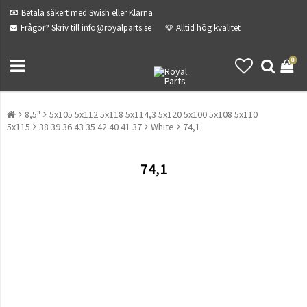
Betala säkert med Swish eller Klarna
Frågor? Skriv till info@royalparts.se
Alltid hög kvalitet
0
8,5"
5x105 5x112 5x118 5x114,3 5x120 5x100 5x108 5x110
5x115
38 39 36 43 35 42 40 41 37
White
74,1
74,1